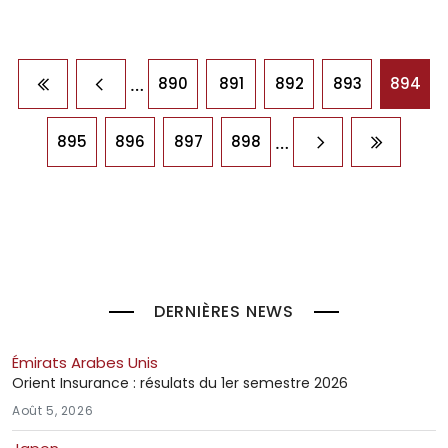
Pagination
…
890
891
892
893
894
Première page
Page précédente
…
895
896
897
898
Page suivante
Dernière
DERNIÈRES NEWS
Émirats Arabes Unis
Orient Insurance : résulats du 1er semestre 2026
Août 5, 2026