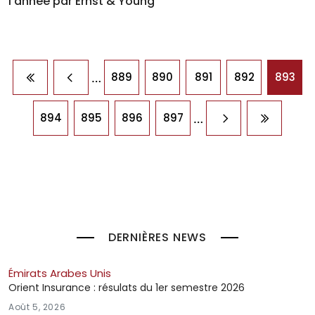
l'année par Ernst & Young
Pagination
…
889
890
891
892
893
Première page
Page précédente
…
894
895
896
897
Page suivante
Dernière
DERNIÈRES NEWS
Émirats Arabes Unis
Orient Insurance : résulats du 1er semestre 2026
Août 5, 2026