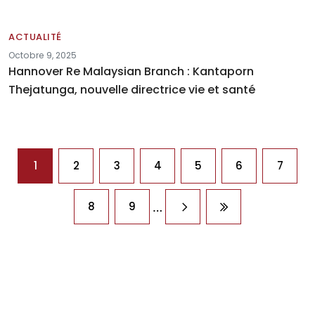
ACTUALITÉ
Octobre 9, 2025
Hannover Re Malaysian Branch : Kantaporn
Thejatunga, nouvelle directrice vie et santé
Pagination
1
2
3
4
5
6
7
…
8
9
Page suivante
Dernière page