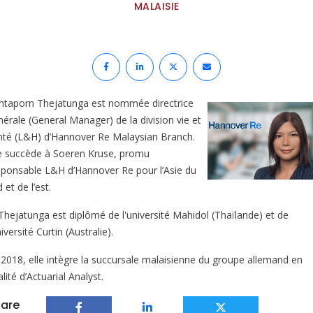
MALAISIE
ntaporn Thejatunga est nommée directrice
nérale (General Manager) de la division vie et
nté (L&H) d’Hannover Re Malaysian Branch.
le succède à Soeren Kruse, promu
sponsable L&H d’Hannover Re pour l’Asie du
 et de l’est.
 Thejatunga est diplômé de l'université Mahidol (Thaïlande) et de
niversité Curtin (Australie).
 2018, elle intègre la succursale malaisienne du groupe allemand en
lité d’Actuarial Analyst.
are