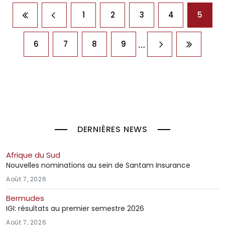
Pagination
1
2
3
4
5
Première page
Page précédente
…
6
7
8
9
Page suivante
Dernière
DERNIÈRES NEWS
Afrique du Sud
Nouvelles nominations au sein de Santam Insurance
Août 7, 2026
Bermudes
IGI: résultats au premier semestre 2026
Août 7, 2026