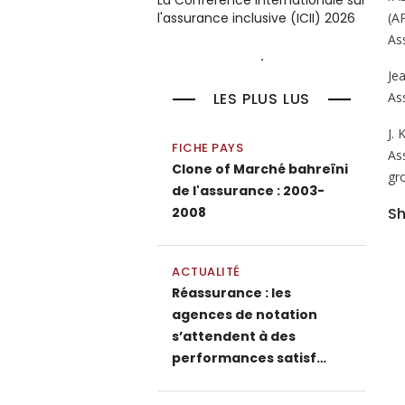
La Conférence internationale sur
(A
l'assurance inclusive (ICII) 2026
As
Je
As
LES PLUS LUS
J.
FICHE PAYS
As
Clone of Marché bahreïni
gr
de l'assurance : 2003-
Sh
2008
ACTUALITÉ
Réassurance : les
agences de notation
s’attendent à des
performances satisf…