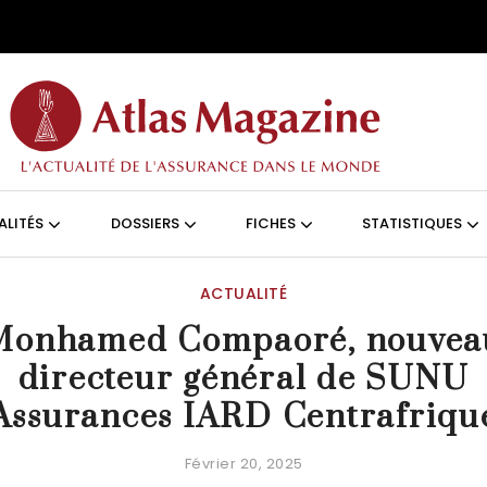
Aller au contenu principal
ON (FRANÇAIS)
ALITÉS
DOSSIERS
FICHES
STATISTIQUES
ACTUALITÉ
Monhamed Compaoré, nouvea
directeur général de SUNU
Assurances IARD Centrafriqu
Février 20, 2025