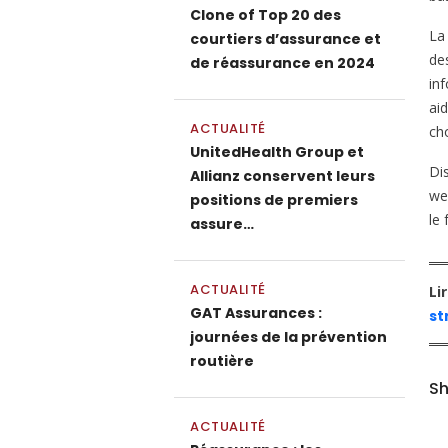
Clone of Top 20 des
La
courtiers d’assurance et
de
de réassurance en 2024
in
ai
ACTUALITÉ
cho
UnitedHealth Group et
Dis
Allianz conservent leurs
we
positions de premiers
le 
assure…
ACTUALITÉ
Li
GAT Assurances :
st
journées de la prévention
routière
Sh
ACTUALITÉ