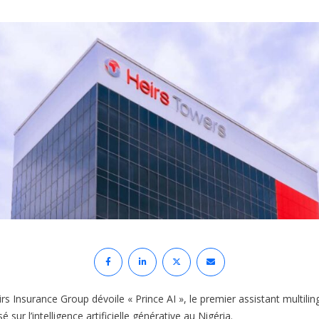
rs Insurance Group dévoile « Prince AI », le premier assistant multili
é sur l’intelligence artificielle générative au Nigéria.