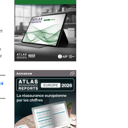
et
e
nt
Annonce
té