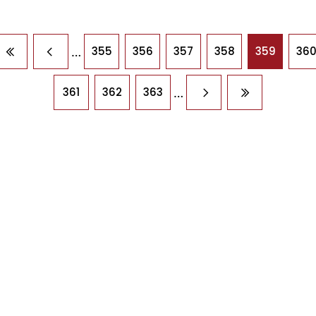
agination
…
355
356
357
358
359
36
Première page
Page précédente
…
361
362
363
Page suivante
Dernière pag