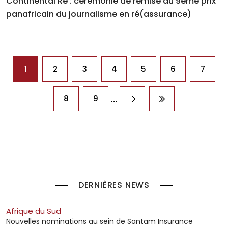
Continental Re : cérémonie de remise du 9ème prix
panafricain du journalisme en ré(assurance)
Pagination
1
2
3
4
5
6
7
…
8
9
Page suivante
Dernière page
DERNIÈRES NEWS
Afrique du Sud
Nouvelles nominations au sein de Santam Insurance