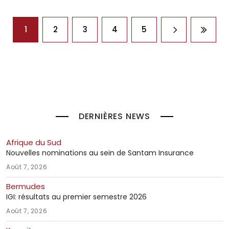
Pagination
1
2
3
4
5
Page suivant
Derniè
DERNIÈRES NEWS
Afrique du Sud
Nouvelles nominations au sein de Santam Insurance
Août 7, 2026
Bermudes
IGI: résultats au premier semestre 2026
Août 7, 2026