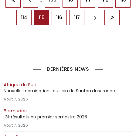
Première page
Page précédente
114
115
116
117
Page suivante
Dernière 
DERNIÈRES NEWS
Afrique du Sud
Nouvelles nominations au sein de Santam Insurance
Août 7, 2026
Bermudes
IGI: résultats au premier semestre 2026
Août 7, 2026