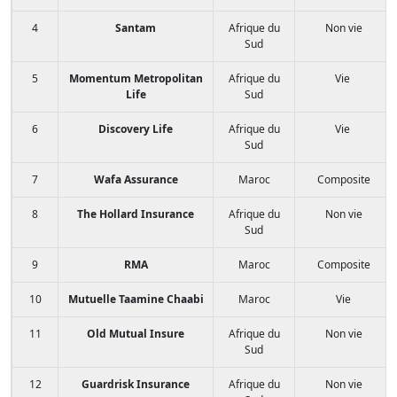
4
Santam
Afrique du
Non vie
Sud
5
Momentum Metropolitan
Afrique du
Vie
Life
Sud
6
Discovery Life
Afrique du
Vie
Sud
7
Wafa Assurance
Maroc
Composite
8
The Hollard Insurance
Afrique du
Non vie
Sud
9
RMA
Maroc
Composite
10
Mutuelle Taamine Chaabi
Maroc
Vie
11
Old Mutual Insure
Afrique du
Non vie
Sud
12
Guardrisk Insurance
Afrique du
Non vie