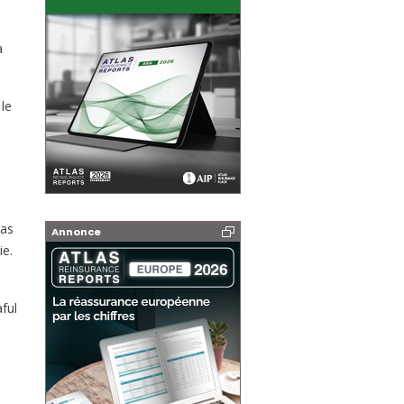
à
le
cas
Annonce
ie.
aful