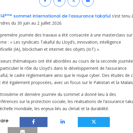
ème
e
14
sommet international de l’assurance takaful
s’est tenu 
dres du 30 juin au 2 juillet 2026.
 première journée des travaux a été consacrée à une masterclass sur 
me : « Les syndicats Takaful du Lloyd’s, innovation, intelligence
ificielle (IA), blockchain et internet des objets (IoT) ».
usieurs thématiques ont été abordées au cours de la seconde journée
 particulier le rôle du Lloyd's dans le développement de l’assurance
kaful, le cadre réglementaire ainsi que le risque cyber. Des études de 
t été également proposées, avec un focus sur le Pakistan et la Malais
 troisième et dernière journée du sommet a donné lieu à des
férences sur la protection sociale, les réalisations de l’assurance tak
'échelle mondiale, les enjeux liés au climat et la durabilité.
are