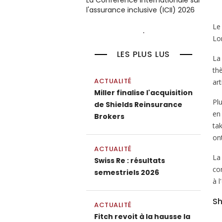
La Conférence internationale sur
l'assurance inclusive (ICII) 2026
L
Lon
LES PLUS LUS
La
thè
ACTUALITÉ
art
Miller finalise l'acquisition
Pl
de Shields Reinsurance
en
Brokers
ta
on
ACTUALITÉ
La
Swiss Re : résultats
con
semestriels 2026
à l
Sh
ACTUALITÉ
Fitch revoit à la hausse la