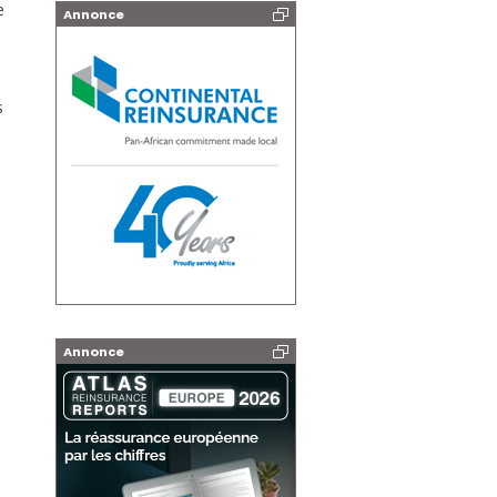
e
Annonce
s
Annonce