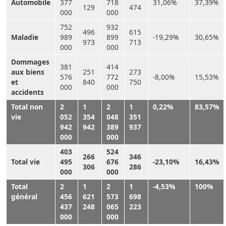
Automobile
377
718
31,06%
37,39%
129
474
000
000
752
932
496
615
Maladie
989
899
-19,29%
30,65%
973
713
000
000
Dommages
381
414
aux biens
251
273
576
772
-8,00%
15,53%
et
840
750
000
000
accidents
Total non
2
1
2
1
0,22%
83,57%
vie
052
354
048
351
942
942
389
937
000
000
403
524
266
346
Total vie
495
676
-23,10%
16,43%
306
286
000
000
Total
2
1
2
1
-4,53%
100%
général
456
621
573
698
437
248
065
223
000
000