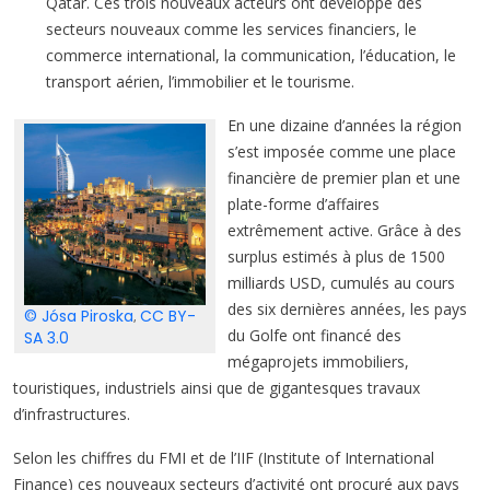
Qatar. Ces trois nouveaux acteurs ont développé des
secteurs nouveaux comme les services financiers, le
commerce international, la communication, l’éducation, le
transport aérien, l’immobilier et le tourisme.
En une dizaine d’années la région
s’est imposée comme une place
financière de premier plan et une
plate-forme d’affaires
extrêmement active. Grâce à des
surplus estimés à plus de 1500
milliards USD, cumulés au cours
des six dernières années, les pays
© Jósa Piroska
CC BY-
,
du Golfe ont financé des
SA 3.0
mégaprojets immobiliers,
touristiques, industriels ainsi que de gigantesques travaux
d’infrastructures.
Selon les chiffres du FMI et de l’IIF (Institute of International
Finance) ces nouveaux secteurs d’activité ont procuré aux pays