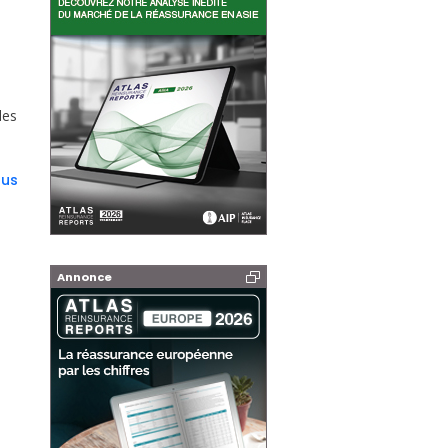
des
lus
Annonce