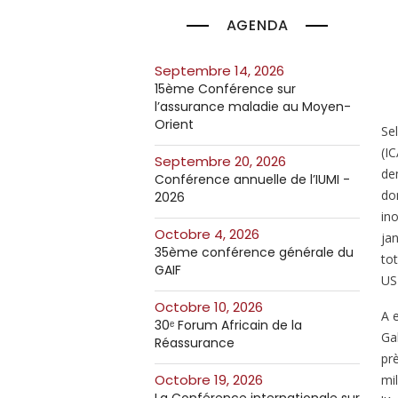
AGENDA
septembre 14, 2026
15ème Conférence sur
l’assurance maladie au Moyen-
Orient
Se
(I
septembre 20, 2026
de
Conférence annuelle de l’IUMI -
do
2026
in
octobre 4, 2026
ja
35ème conférence générale du
tot
GAIF
US
octobre 10, 2026
A 
30ᵉ Forum Africain de la
Ga
Réassurance
pr
octobre 19, 2026
mil