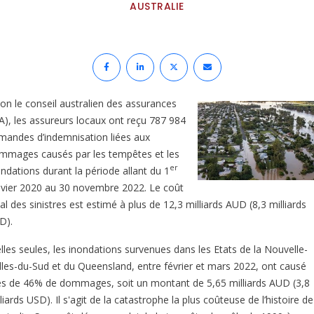
AUSTRALIE
lon le conseil australien des assurances
CA), les assureurs locaux ont reçu 787 984
mandes d’indemnisation liées aux
mmages causés par les tempêtes et les
er
ondations durant la période allant du 1
nvier 2020 au 30 novembre 2022. Le coût
al des sinistres est estimé à plus de 12,3 milliards AUD (8,3 milliards
D).
elles seules, les inondations survenues dans les Etats de la Nouvelle-
lles-du-Sud et du Queensland, entre février et mars 2022, ont causé
ès de 46% de dommages, soit un montant de 5,65 milliards AUD (3,8
liards USD). Il s'agit de la catastrophe la plus coûteuse de l’histoire de