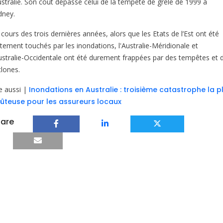
Australie. Son coût dépasse celui de la tempête de grêle de 1999 à
dney.
cours des trois dernières années, alors que les Etats de l’Est ont été
rtement touchés par les inondations, l'Australie-Méridionale et
Australie-Occidentale ont été durement frappées par des tempêtes et 
clones.
re aussi |
Inondations en Australie : troisième catastrophe la p
ûteuse pour les assureurs locaux
are