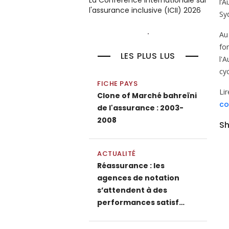
La Conférence internationale sur
l’
l'assurance inclusive (ICII) 2026
Sy
Au 
fo
LES PLUS LUS
l'
cy
FICHE PAYS
Li
Clone of Marché bahreïni
co
de l'assurance : 2003-
2008
Sh
ACTUALITÉ
Réassurance : les
agences de notation
s’attendent à des
performances satisf…