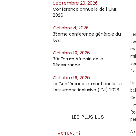
septembre 20, 2026
Conférence annuelle de l’IUMI -
2026
octobre 4, 2026
35ème conférence générale du
Les
GAIF
des
ma
octobre 10, 2026
mil
30ᵉ Forum Africain de la
so
Réassurance
év
octobre 19, 2026
Une
La Conférence internationale sur
l'assurance inclusive (ICII) 2026
be
Ce
de
Rec
LES PLUS LUS
pe
A 
ACTUALITÉ