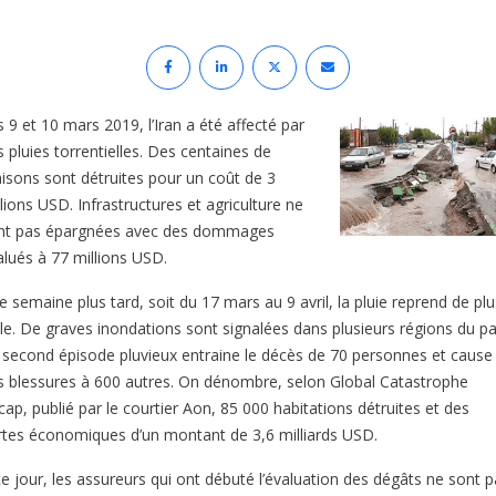
 9 et 10 mars 2019, l’Iran a été affecté par
 pluies torrentielles. Des centaines de
isons sont détruites pour un coût de 3
lions USD. Infrastructures et agriculture ne
nt pas épargnées avec des dommages
alués à 77 millions USD.
 semaine plus tard, soit du 17 mars au 9 avril, la pluie reprend de plu
lle. De graves inondations sont signalées dans plusieurs régions du pa
 second épisode pluvieux entraine le décès de 70 personnes et cause
s blessures à 600 autres. On dénombre, selon Global Catastrophe
ap, publié par le courtier Aon, 85 000 habitations détruites et des
rtes économiques d’un montant de 3,6 milliards USD.
ce jour, les assureurs qui ont débuté l’évaluation des dégâts ne sont 