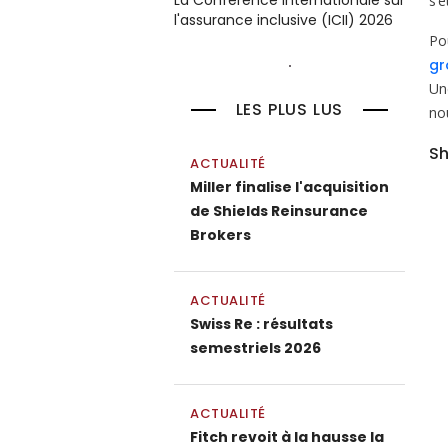
La Conférence internationale sur
s’é
l'assurance inclusive (ICII) 2026
Po
gr
Une
LES PLUS LUS
no
Sh
ACTUALITÉ
Miller finalise l'acquisition
de Shields Reinsurance
Brokers
ACTUALITÉ
Swiss Re : résultats
semestriels 2026
ACTUALITÉ
Fitch revoit à la hausse la