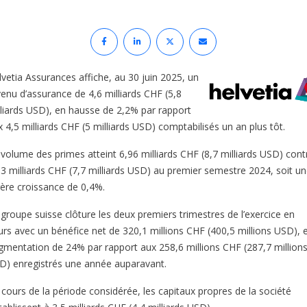
lvetia Assurances affiche, au 30 juin 2025, un
venu d’assurance de 4,6 milliards CHF (5,8
lliards USD), en hausse de 2,2% par rapport
 4,5 milliards CHF (5 milliards USD) comptabilisés un an plus tôt.
 volume des primes atteint 6,96 milliards CHF (8,7 milliards USD) cont
93 milliards CHF (7,7 milliards USD) au premier semestre 2024, soit u
gère croissance de 0,4%.
 groupe suisse clôture les deux premiers trimestres de l’exercice en
urs avec un bénéfice net de 320,1 millions CHF (400,5 millions USD), 
gmentation de 24% par rapport aux 258,6 millions CHF (287,7 million
D) enregistrés une année auparavant.
 cours de la période considérée, les capitaux propres de la société