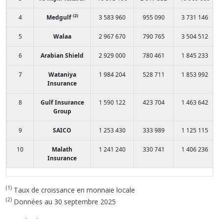
(2)
4
Medgulf
3 583 960
955 090
3 731 146
5
Walaa
2 967 670
790 765
3 504 512
6
Arabian Shield
2 929 000
780 461
1 845 233
7
Wataniya
1 984 204
528 711
1 853 992
Insurance
8
Gulf Insurance
1 590 122
423 704
1 463 642
Group
9
SAICO
1 253 430
333 989
1 125 115
10
Malath
1 241 240
330 741
1 406 236
Insurance
(1)
Taux de croissance en monnaie locale
(2)
Données au 30 septembre 2025