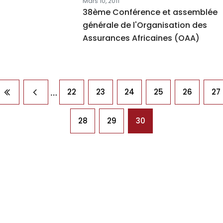
Mars 10, 2011
38ème Conférence et assemblée
générale de l'Organisation des
Assurances Africaines (OAA)
agination
…
22
23
24
25
26
27
Première page
Page précédente
28
29
30